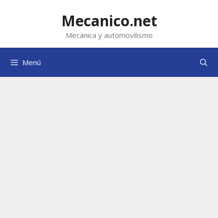
Saltar
al
Mecanico.net
contenido
Mecánica y automovilismo
Menú