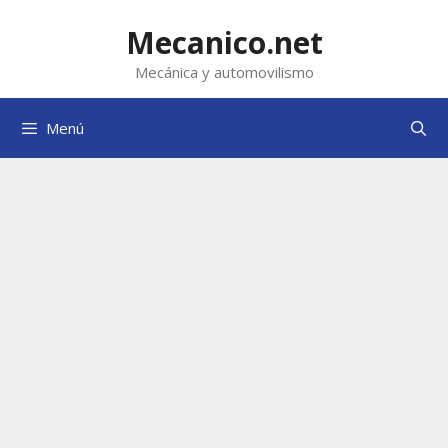
Saltar
al
Mecanico.net
contenido
Mecánica y automovilismo
Menú