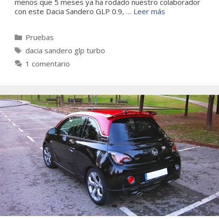
menos que 5 meses ya ha rodado nuestro colaborador
con este Dacia Sandero GLP 0.9, …
Leer más
Categorías
Pruebas
Etiquetas
dacia sandero glp turbo
1 comentario