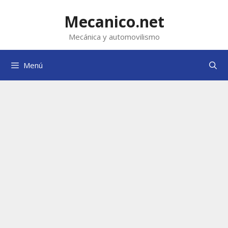
Saltar
al
Mecanico.net
contenido
Mecánica y automovilismo
Menú