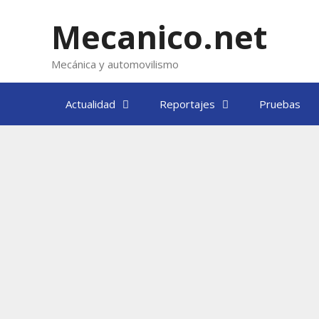
Saltar
al
Mecanico.net
contenido
Mecánica y automovilismo
Actualidad
Reportajes
Pruebas