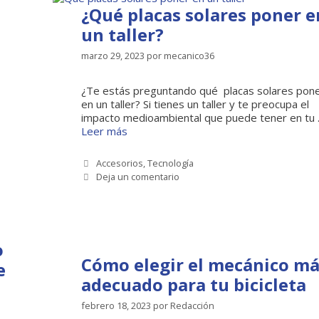
¿Qué placas solares poner e
un taller?
marzo 29, 2023
por
mecanico36
¿Te estás preguntando qué placas solares pon
en un taller? Si tienes un taller y te preocupa el
impacto medioambiental que puede tener en tu
Leer más
Categorías
Accesorios
,
Tecnología
Deja un comentario
o
Cómo elegir el mecánico m
e
adecuado para tu bicicleta
febrero 18, 2023
por
Redacción