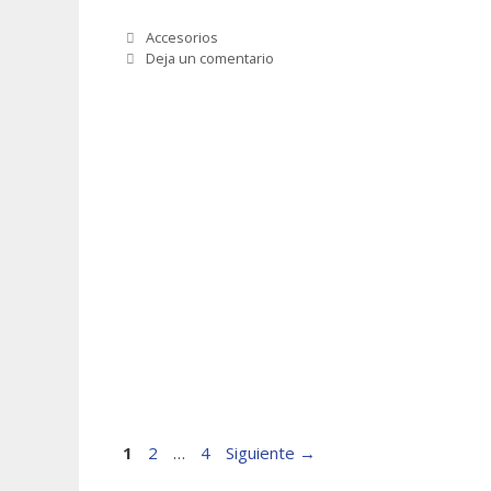
Categorías
Accesorios
Deja un comentario
Página
Página
Página
1
2
…
4
Siguiente
→