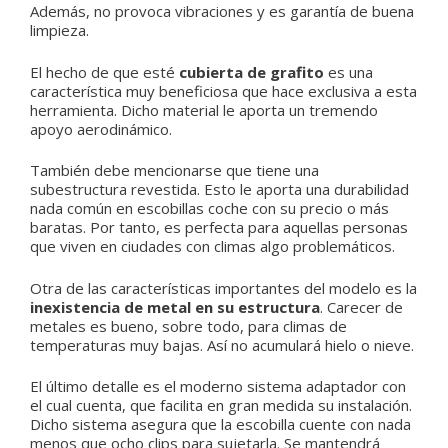
Además, no provoca vibraciones y es garantía de buena
limpieza.
El hecho de que esté
cubierta de grafito
es una
característica muy beneficiosa que hace exclusiva a esta
herramienta. Dicho material le aporta un tremendo
apoyo aerodinámico.
También debe mencionarse que tiene una
subestructura revestida. Esto le aporta una durabilidad
nada común en escobillas coche con su precio o más
baratas. Por tanto, es perfecta para aquellas personas
que viven en ciudades con climas algo problemáticos.
Otra de las características importantes del modelo es la
inexistencia de metal en su estructura
. Carecer de
metales es bueno, sobre todo, para climas de
temperaturas muy bajas. Así no acumulará hielo o nieve.
El último detalle es el moderno sistema adaptador con
el cual cuenta, que facilita en gran medida su instalación.
Dicho sistema asegura que la escobilla cuente con nada
menos que ocho clips para sujetarla. Se mantendrá