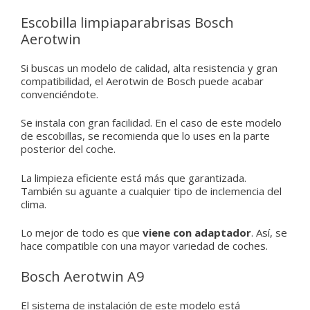
Escobilla limpiaparabrisas Bosch
Aerotwin
Si buscas un modelo de calidad, alta resistencia y gran
compatibilidad, el Aerotwin de Bosch puede acabar
convenciéndote.
Se instala con gran facilidad. En el caso de este modelo
de escobillas, se recomienda que lo uses en la parte
posterior del coche.
La limpieza eficiente está más que garantizada.
También su aguante a cualquier tipo de inclemencia del
clima.
Lo mejor de todo es que
viene con adaptador
. Así, se
hace compatible con una mayor variedad de coches.
Bosch Aerotwin A9
El sistema de instalación de este modelo está