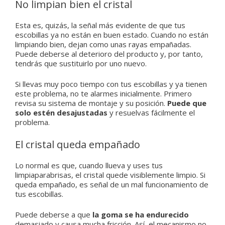
No limpian bien el cristal
Esta es, quizás, la señal más evidente de que tus
escobillas ya no están en buen estado. Cuando no están
limpiando bien, dejan como unas rayas empañadas.
Puede deberse al deterioro del producto y, por tanto,
tendrás que sustituirlo por uno nuevo.
Si llevas muy poco tiempo con tus escobillas y ya tienen
este problema, no te alarmes inicialmente. Primero
revisa su sistema de montaje y su posición.
Puede que
solo estén desajustadas
y resuelvas fácilmente el
problema.
El cristal queda empañado
Lo normal es que, cuando llueva y uses tus
limpiaparabrisas, el cristal quede visiblemente limpio. Si
queda empañado, es señal de un mal funcionamiento de
tus escobillas.
Puede deberse a que
la goma se ha endurecido
demasiado y causa mucha fricción. Así, el mecanismo no