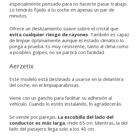
especialmente pensado para no hacerte pasar trabajo.
Lo tendrás fijado a tu coche en apenas un par de
minutos.
Ofrece un deslizamiento suave sobre el cristal que
evita cualquier riesgo de rayones
. También es capaz
de limpiar óptimamente aunque el estado climático lo
ponga a prueba. Es muy resistente, tanto al clima como
a posibles golpes; no se partirá con facilidad.
Aerzetix
Este modelo está destinado a usarse en la delantera
del coche, en el limpiaparabrisas.
Viene con un gancho para facilitar su adhesión al
vehículo. Cuando lo estés instalando, lo agradecerás.
Se vende por parejas.
La escobilla del lado del
conductor es más larga
, mide 65 cm. Mientras, la del
lado del pasajero llega solo a los 40 cm.