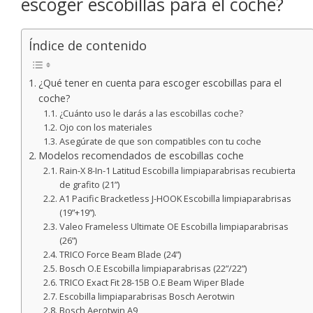
escoger escobillas para el coche?
Índice de contenido
¿Qué tener en cuenta para escoger escobillas para el
coche?
¿Cuánto uso le darás a las escobillas coche?
Ojo con los materiales
Asegúrate de que son compatibles con tu coche
Modelos recomendados de escobillas coche
Rain-X 8-In-1 Latitud Escobilla limpiaparabrisas recubierta
de grafito (21”)
A1 Pacific Bracketless J-HOOK Escobilla limpiaparabrisas
(19”+19”).
Valeo Frameless Ultimate OE Escobilla limpiaparabrisas
(26”)
TRICO Force Beam Blade (24”)
Bosch O.E Escobilla limpiaparabrisas (22”/22”)
TRICO Exact Fit 28-15B O.E Beam Wiper Blade
Escobilla limpiaparabrisas Bosch Aerotwin
Bosch Aerotwin A9