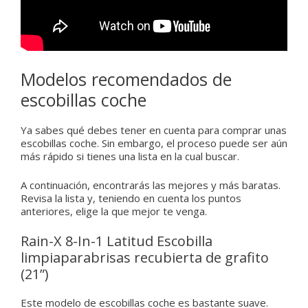
Modelos recomendados de
escobillas coche
Ya sabes qué debes tener en cuenta para comprar unas
escobillas coche. Sin embargo, el proceso puede ser aún
más rápido si tienes una lista en la cual buscar.
A continuación, encontrarás las mejores y más baratas.
Revisa la lista y, teniendo en cuenta los puntos
anteriores, elige la que mejor te venga.
Rain-X 8-In-1 Latitud Escobilla
limpiaparabrisas recubierta de grafito
(21”)
Este modelo de escobillas coche es bastante suave.