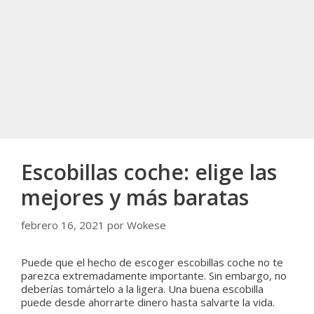
Escobillas coche: elige las
mejores y más baratas
febrero 16, 2021
por
Wokese
Puede que el hecho de escoger escobillas coche no te
parezca extremadamente importante. Sin embargo, no
deberías tomártelo a la ligera. Una buena escobilla
puede desde ahorrarte dinero hasta salvarte la vida.