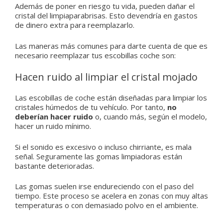
Además de poner en riesgo tu vida, pueden dañar el
cristal del limpiaparabrisas. Esto devendría en gastos
de dinero extra para reemplazarlo.
Las maneras más comunes para darte cuenta de que es
necesario reemplazar tus escobillas coche son:
Hacen ruido al limpiar el cristal mojado
Las escobillas de coche están diseñadas para limpiar los
cristales húmedos de tu vehículo. Por tanto,
no
deberían hacer ruido
o, cuando más, según el modelo,
hacer un ruido mínimo.
Si el sonido es excesivo o incluso chirriante, es mala
señal. Seguramente las gomas limpiadoras están
bastante deterioradas.
Las gomas suelen irse endureciendo con el paso del
tiempo. Este proceso se acelera en zonas con muy altas
temperaturas o con demasiado polvo en el ambiente.