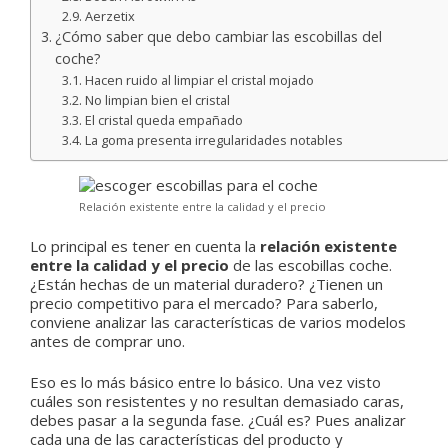
Aerzetix
¿Cómo saber que debo cambiar las escobillas del
coche?
Hacen ruido al limpiar el cristal mojado
No limpian bien el cristal
El cristal queda empañado
La goma presenta irregularidades notables
Relación existente entre la calidad y el precio
Lo principal es tener en cuenta la
relación existente
entre la calidad y el precio
de las escobillas coche.
¿Están hechas de un material duradero? ¿Tienen un
precio competitivo para el mercado? Para saberlo,
conviene analizar las características de varios modelos
antes de comprar uno.
Eso es lo más básico entre lo básico. Una vez visto
cuáles son resistentes y no resultan demasiado caras,
debes pasar a la segunda fase. ¿Cuál es? Pues analizar
cada una de las características del producto y