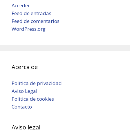
Acceder
Feed de entradas
Feed de comentarios
WordPress.org
Acerca de
Política de privacidad
Aviso Legal
Política de cookies
Contacto
Aviso legal