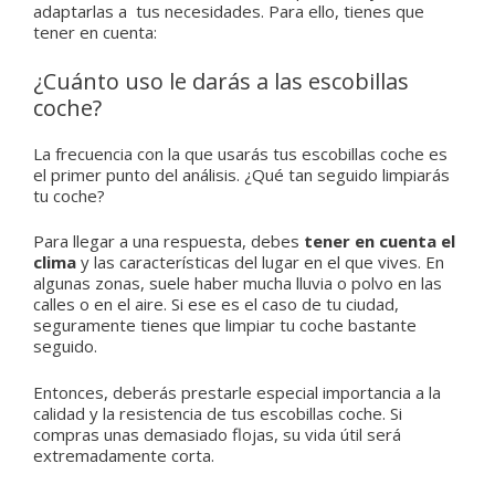
adaptarlas a tus necesidades. Para ello, tienes que
tener en cuenta:
¿Cuánto uso le darás a las escobillas
coche?
La frecuencia con la que usarás tus escobillas coche es
el primer punto del análisis. ¿Qué tan seguido limpiarás
tu coche?
Para llegar a una respuesta, debes
tener en cuenta el
clima
y las características del lugar en el que vives. En
algunas zonas, suele haber mucha lluvia o polvo en las
calles o en el aire. Si ese es el caso de tu ciudad,
seguramente tienes que limpiar tu coche bastante
seguido.
Entonces, deberás prestarle especial importancia a la
calidad y la resistencia de tus escobillas coche. Si
compras unas demasiado flojas, su vida útil será
extremadamente corta.