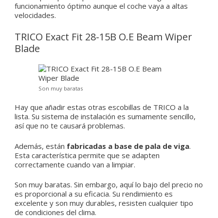
funcionamiento óptimo aunque el coche vaya a altas
velocidades.
TRICO Exact Fit 28-15B O.E Beam Wiper
Blade
Son muy baratas
Hay que añadir estas otras escobillas de TRICO a la
lista. Su sistema de instalación es sumamente sencillo,
así que no te causará problemas.
Además, están
fabricadas a base de pala de viga
.
Esta característica permite que se adapten
correctamente cuando van a limpiar.
Son muy baratas. Sin embargo, aquí lo bajo del precio no
es proporcional a su eficacia. Su rendimiento es
excelente y son muy durables, resisten cualquier tipo
de condiciones del clima.