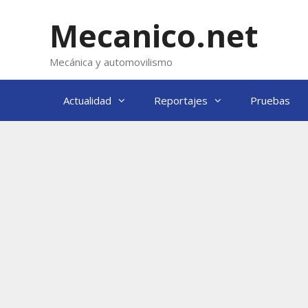
Saltar
al
Mecanico.net
contenido
Mecánica y automovilismo
Actualidad
Reportajes
Pruebas