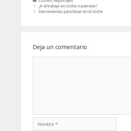
Categorías
Coches
,
Reportajes
¿Ir al trabajo en coche o patinete?
Herramientas para llevar en el coche
Deja un comentario
Comentario
Nombre