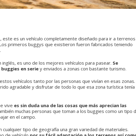
o
, este es un vehículo completamente diseñado para ir a terrenos
Los primeros buggys que existieron fueron fabricados teniendo
.
 inglés, es uno de los mejores vehículos para pasear.
Se
 buggies en serie
y enviados a zonas con bastante turismo.
estos vehículos tanto por las personas que vivían en esas zonas.
ido agradable y disfrutar de todo lo que esa zona turística tenía
se vive
es sin duda una de las cosas que más aprecian las
también muchas personas que toman a los buggies como un tipo 
ajar en el campo.
n cualquier tipo de geografía una gran variedad de materiales.
ipo de vehículo
por su fácil adaptación a los terrenos así com