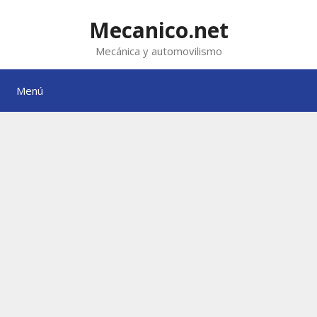
Saltar
al
Mecanico.net
contenido
Mecánica y automovilismo
Menú