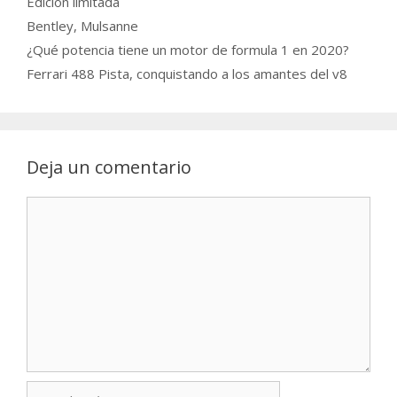
Edicion limitada
Etiquetas
Bentley
,
Mulsanne
¿Qué potencia tiene un motor de formula 1 en 2020?
Ferrari 488 Pista, conquistando a los amantes del v8
Deja un comentario
Comentario
Nombre