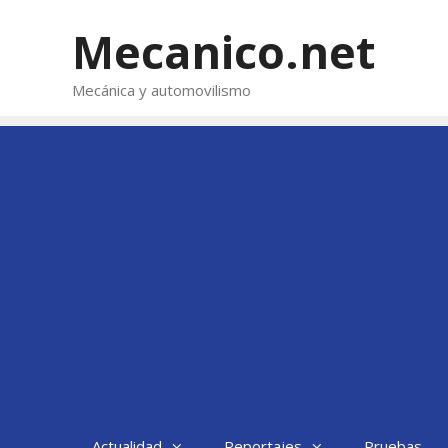
Saltar
al
Mecanico.net
contenido
Mecánica y automovilismo
Actualidad
Reportajes
Pruebas