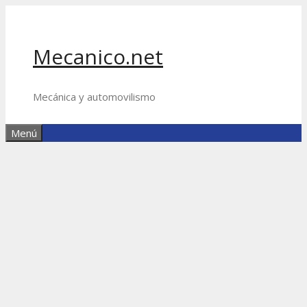
Saltar
al
contenido
Mecanico.net
Mecánica y automovilismo
Menú