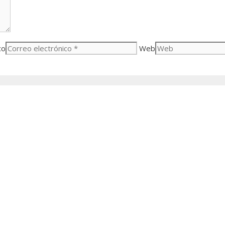
co
Web