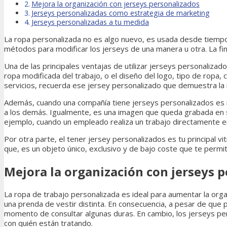
Mejora la organización con jerseys personalizados
Jerseys personalizadas como estrategia de marketing
Jerseys personalizadas a tu medida
La ropa personalizada no es algo nuevo, es usada desde tiempo a
métodos para modificar los jerseys de una manera u otra. La fina
Una de las principales ventajas de utilizar jerseys personaliza
ropa modificada del trabajo, o el diseño del logo, tipo de ropa, 
servicios, recuerda ese jersey personalizado que demuestra la
Además, cuando una compañía tiene jerseys personalizados es muy
a los demás. Igualmente, es una imagen que queda grabada en s
ejemplo, cuando un empleado realiza un trabajo directamente en 
Por otra parte, el tener jersey personalizados es tu principal v
que, es un objeto único, exclusivo y de bajo coste que te permite
Mejora la organización con jerseys 
La ropa de trabajo personalizada es ideal para aumentar la organ
una prenda de vestir distinta. En consecuencia, a pesar de que pu
momento de consultar algunas duras. En cambio, los jerseys pe
con quién están tratando.