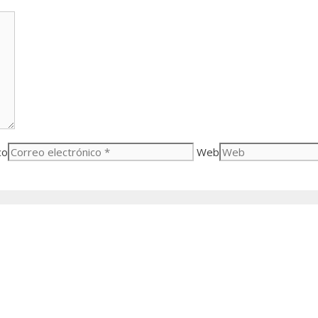
co
Web