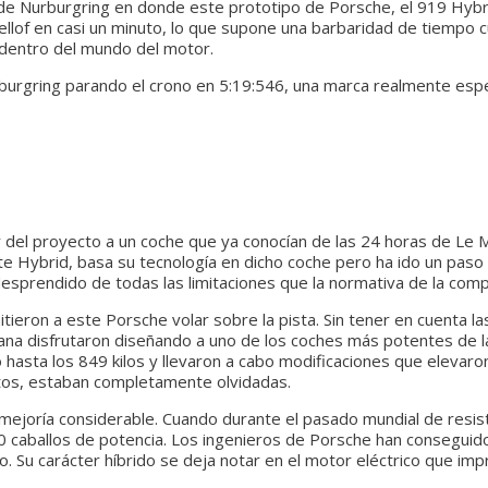
to de Nurburgring en donde este prototipo de Porsche, el 919 Hyb
ellof en casi un minuto, lo que supone una barbaridad de tiempo
o dentro del mundo del motor.
rburgring parando el crono en 5:19:546, una marca realmente espe
 del proyecto a un coche que ya conocían de las 24 horas de Le 
e Hybrid, basa su tecnología en dicho coche pero ha ido un paso 
desprendido de todas las limitaciones que la normativa de la comp
eron a este Porsche volar sobre la pista. Sin tener en cuenta las 
ana disfrutaron diseñando a uno de los coches más potentes de la 
so hasta los 849 kilos y llevaron a cabo modificaciones que eleva
atos, estaban completamente olvidadas.
a mejoría considerable. Cuando durante el pasado mundial de resis
00 caballos de potencia. Los ingenieros de Porsche han conseguido 
lo. Su carácter híbrido se deja notar en el motor eléctrico que impr