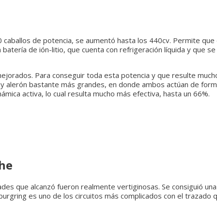
0 caballos de potencia, se aumentó hasta los 440cv. Permite que
atería de ión-litio, que cuenta con refrigeración líquida y que s
mejorados. Para conseguir toda esta potencia y que resulte mucho
ro y alerón bastante más grandes, en donde ambos actúan de form
mica activa, lo cual resulta mucho más efectiva, hasta un 66%.
che
des que alcanzó fueron realmente vertiginosas. Se consiguió una
burgring es uno de los circuitos más complicados con el trazado 